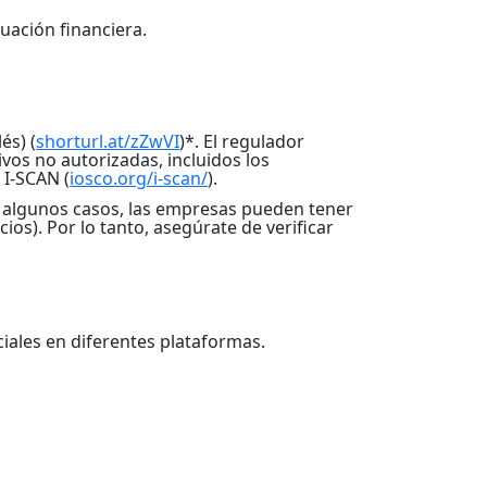
uación financiera.
és) (
shorturl.at/zZwVI
)*. El regulador
vos no autorizadas, incluidos los
 I-SCAN (
iosco.org/i-scan/
).
n algunos casos, las empresas pueden tener
ios). Por lo tanto, asegúrate de verificar
ciales en diferentes plataformas.