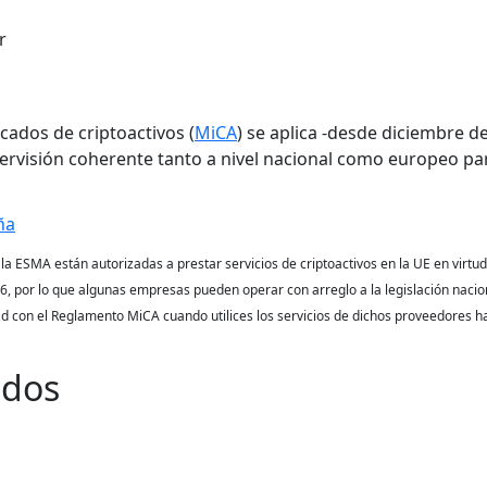
r
cados de criptoactivos (
MiCA
) se aplica -desde diciembre d
ervisión coherente tanto a nivel nacional como europeo pa
ña
e la ESMA están autorizadas a prestar servicios de criptoactivos en la UE en vir
26, por lo que algunas empresas pueden operar con arreglo a la legislación nacio
 con el Reglamento MiCA cuando utilices los servicios de dichos proveedores has
ados